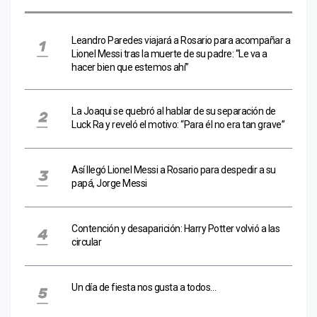
Leandro Paredes viajará a Rosario para acompañar a
Lionel Messi tras la muerte de su padre: “Le va a
hacer bien que estemos ahí”
La Joaqui se quebró al hablar de su separación de
Luck Ra y reveló el motivo: “Para él no era tan grave”
Así llegó Lionel Messi a Rosario para despedir a su
papá, Jorge Messi
Contención y desaparición: Harry Potter volvió a las
circular
Un día de fiesta nos gusta a todos…