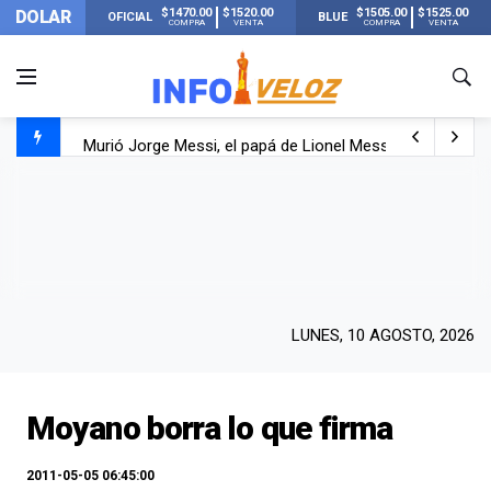
$1470.00
$1520.00
$1505.00
$1525.00
DOLAR
OFICIAL
BLUE
COMPRA
VENTA
COMPRA
VENTA
Murió Jorge Messi, el papá de Lionel Messi
Murió Jorge Messi, el hombre que acompañó a Lionel de
Los mensajes de Newell’s y el resto del mundo del fútbo
LUNES, 10 AGOSTO, 2026
Moyano borra lo que firma
2011-05-05 06:45:00