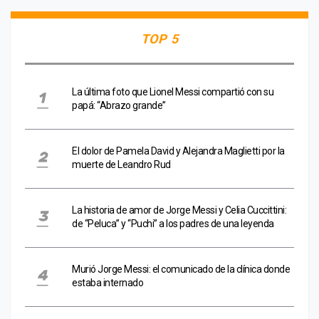
TOP 5
La última foto que Lionel Messi compartió con su
papá: “Abrazo grande”
El dolor de Pamela David y Alejandra Maglietti por la
muerte de Leandro Rud
La historia de amor de Jorge Messi y Celia Cuccittini:
de “Peluca” y “Puchi” a los padres de una leyenda
Murió Jorge Messi: el comunicado de la clínica donde
estaba internado