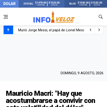
$1470.00
$1520.00
$1505.00
$1525.00
DOLAR
OFICIAL
BLUE
COMPRA
VENTA
COMPRA
VENTA
Murió Jorge Messi, el papá de Lionel Messi
Murió Jorge Messi, el hombre que acompañó a Lionel de
Los mensajes de Newell’s y el resto del mundo del fútbo
DOMINGO, 9 AGOSTO, 2026
Mauricio Macri: "Hay que
acostumbrarse a convivir con