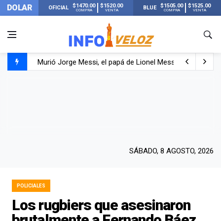
$1470.00
$1520.00
$1505.00
$1525.00
DOLAR
OFICIAL
BLUE
COMPRA
VENTA
COMPRA
VENTA
Murió Jorge Messi, el papá de Lionel Messi
Murió Jorge Messi, el hombre que acompañó a Lionel de
Los mensajes de Newell’s y el resto del mundo del fútbo
SÁBADO, 8 AGOSTO, 2026
POLICIALES
Los rugbiers que asesinaron
brutalmente a Fernando Báez