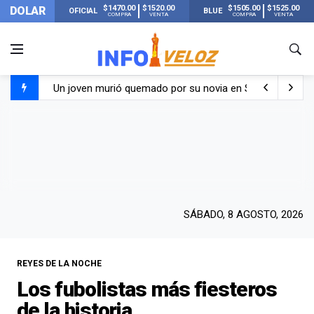
$1470.00
$1520.00
$1505.00
$1525.00
DOLAR
OFICIAL
BLUE
COMPRA
VENTA
COMPRA
VENTA
Un joven murió quemado por su novia en San Luis: pasó s
Franco Colapinto contó que le robaron durante sus vacaci
El Senado dio media sanción a la ley de Inviolabilidad de
Nueva publicación de Candela Arizaga tras el escándal
SÁBADO, 8 AGOSTO, 2026
REYES DE LA NOCHE
Los fubolistas más fiesteros
de la historia