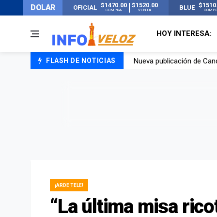
$1470.00
$1520.00
$1510
DOLAR
OFICIAL
BLUE
COMPRA
VENTA
COMP
HOY INTERESA:
FLASH DE NOTICIAS
Un joven murió quemado po
Franco Colapinto contó que
El Senado dio media sanció
Nueva publicación de Can
¡ARDE TELE!
“La última misa ricot