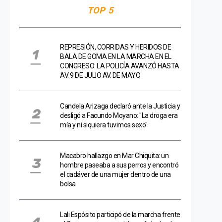
TOP 5
REPRESIÓN, CORRIDAS Y HERIDOS DE
BALA DE GOMA EN LA MARCHA EN EL
CONGRESO: LA POLICÍA AVANZÓ HASTA
AV. 9 DE JULIO AV. DE MAYO
Candela Arizaga declaró ante la Justicia y
desligó a Facundo Moyano: "La droga era
mía y ni siquiera tuvimos sexo"
Macabro hallazgo en Mar Chiquita: un
hombre paseaba a sus perros y encontró
el cadáver de una mujer dentro de una
bolsa
Lali Espósito participó de la marcha frente