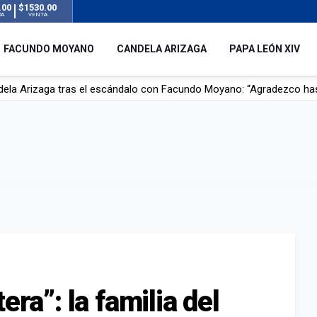
.00
$1530.00
RA
VENTA
FACUNDO MOYANO
CANDELA ARIZAGA
PAPA LEÓN XIV
r su novia en San Luis: pasó seis días de agonía tras ser rociado 
 le robaron durante sus vacaciones en Italia: “Espero que los que s
n a la ley de Inviolabilidad de la Propiedad Privada, sin el capítulo 
dela Arizaga tras el escándalo con Facundo Moyano: “Agradezco ha
era”: la familia del