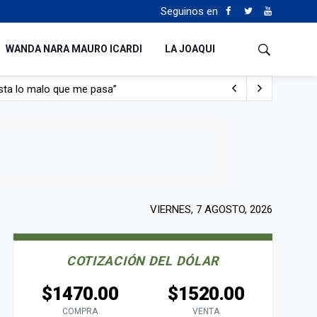
Seguinos en
WANDA NARA MAURO ICARDI
LA JOAQUI
con nafta y prendido fuego
e lo adueñaron lo disfruten”
de Manejo del Fuego
sta lo malo que me pasa”
VIERNES, 7 AGOSTO, 2026
COTIZACIÓN DEL DÓLAR
$1470.00
$1520.00
COMPRA
VENTA