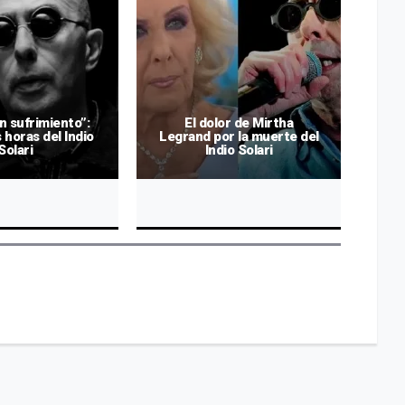
in sufrimiento”:
El dolor de Mirtha
E
s horas del Indio
Legrand por la muerte del
Solari
Indio Solari
de