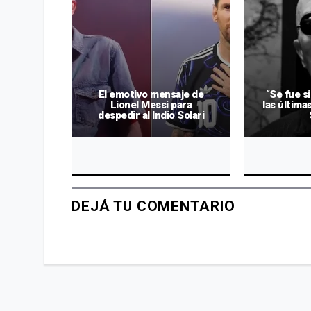
irtha
El emotivo mensaje de
“Se fue s
uerte del
Lionel Messi para
las última
ri
despedir al Indio Solari
DEJÁ TU COMENTARIO