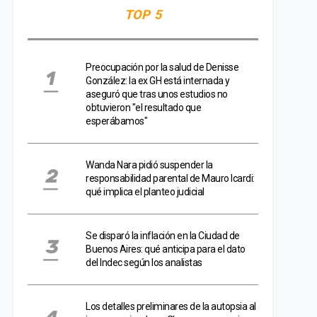
TOP 5
Preocupación por la salud de Denisse
González: la ex GH está internada y
aseguró que tras unos estudios no
obtuvieron "el resultado que
esperábamos"
Wanda Nara pidió suspender la
responsabilidad parental de Mauro Icardi:
qué implica el planteo judicial
Se disparó la inflación en la Ciudad de
Buenos Aires: qué anticipa para el dato
del Indec según los analistas
Los detalles preliminares de la autopsia al