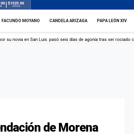
.00
$1525.00
RA
VENTA
FACUNDO MOYANO
CANDELA ARIZAGA
PAPA LEÓN XIV
r su novia en San Luis: pasó seis días de agonía tras ser rociado 
 le robaron durante sus vacaciones en Italia: “Espero que los que s
n a la ley de Inviolabilidad de la Propiedad Privada, sin el capítulo 
dela Arizaga tras el escándalo con Facundo Moyano: “Agradezco ha
endación de Morena