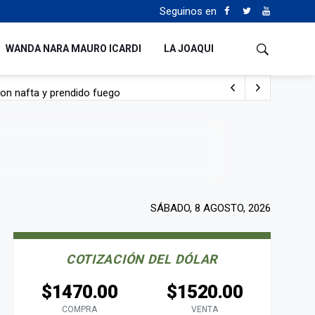
Seguinos en
WANDA NARA MAURO ICARDI
LA JOAQUI
con nafta y prendido fuego
e lo adueñaron lo disfruten”
de Manejo del Fuego
sta lo malo que me pasa”
SÁBADO, 8 AGOSTO, 2026
COTIZACIÓN DEL DÓLAR
$1470.00
$1520.00
COMPRA
VENTA