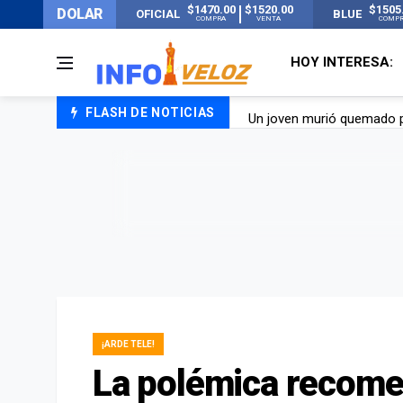
$1470.00
$1520.00
$1505
DOLAR
OFICIAL
BLUE
COMPRA
VENTA
COMP
HOY INTERESA:
FLASH DE NOTICIAS
Un joven murió quemado po
Franco Colapinto contó que
El Senado dio media sanció
Nueva publicación de Can
¡ARDE TELE!
La polémica recom