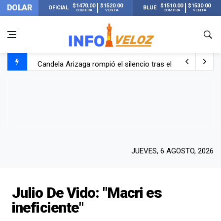
$1470.00
$1520.00
$1510.00
$1530.00
DOLAR
OFICIAL
BLUE
COMPRA
VENTA
COMPRA
VENTA
Candela Arizaga rompió el silencio tras el incidente c
La ANMAT prohibió dos cremas para dolores musculare
La oposición marcha al Congreso contra el Gobierno por 
Casi 20000 usuarios sin luz en el AMBA por el temporal
JUEVES, 6 AGOSTO, 2026
Julio De Vido: "Macri es
ineficiente"