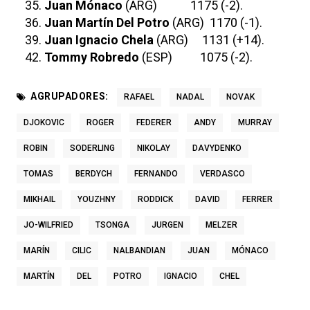
35.
Juan Mónaco
(ARG) 1175 (-2).
36.
Juan Martín Del Potro
(ARG) 1170 (-1).
39.
Juan Ignacio Chela
(ARG) 1131 (+14).
42.
Tommy Robredo
(ESP) 1075 (-2).
AGRUPADORES:
RAFAEL
NADAL
NOVAK
DJOKOVIC
ROGER
FEDERER
ANDY
MURRAY
ROBIN
SODERLING
NIKOLAY
DAVYDENKO
TOMAS
BERDYCH
FERNANDO
VERDASCO
MIKHAIL
YOUZHNY
RODDICK
DAVID
FERRER
JO-WILFRIED
TSONGA
JURGEN
MELZER
MARÍN
CILIC
NALBANDIAN
JUAN
MÓNACO
MARTÍN
DEL
POTRO
IGNACIO
CHEL