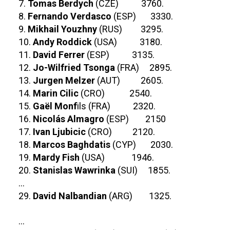
7.
Tomas Berdych
(CZE) 3760.
8.
Fernando Verdasco
(ESP) 3330.
9.
Mikhail Youzhny
(RUS) 3295.
10.
Andy Roddick
(USA) 3180.
11.
David Ferrer
(ESP) 3135.
12.
Jo-Wilfried Tsonga
(FRA) 2895.
13.
Jurgen Melzer
(AUT) 2605.
14.
Marin Cilic
(CRO) 2540.
15.
Gaël Monf
ils (FRA) 2320.
16.
Nicolás Almagro
(ESP) 2150
17.
Ivan Ljubicic
(CRO) 2120.
18.
Marcos Baghdatis
(CYP) 2030.
19.
Mardy Fish
(USA) 1946.
20.
Stanislas Wawrinka
(SUI) 1855.
...
29.
David Nalbandian
(ARG) 1325.
...