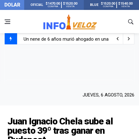
$1470.00
$1520.00
$1520.00
$1540.00
DOLAR
OFICIAL
BLUE
COMPRA
VENTA
COMPRA
VENTA
Un nene de 6 años murió ahogado en una pileta de trata
El papa León XIV visitará Argentina en noviembre: estar
Liberaron a Facundo Moyano tras el incidente con Candel
Tensión diplomática: Brasil no enviará a su embajador a Bu
JUEVES, 6 AGOSTO, 2026
Juan Ignacio Chela sube al
puesto 39º tras ganar en