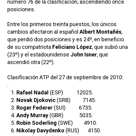
número 76 de la clasificación, ascendiendo once
posiciones.
Entre los primeros treinta puestos, los únicos
cambios afectaron al español
Albert Montañés
,
que perdió dos posiciones y es 24º, en beneficio
de su compatriota
Feliciano López
, que subió una
(23º) y el estadounidense
John Isner
, que
ascendió otra (22º).
Clasificación ATP del 27 de septiembre de 2010:
.
1.
Rafael Nadal
(ESP) 12025.
2.
Novak Djokovic
(SRB) 7145.
3.
Roger Federer
(SUI) 6735.
4.
Andy Murray
(GBR) 5035.
5.
Robin Soderling
(SWE) 4910.
6.
Nikolay Davydenko
(RUS) 4150.