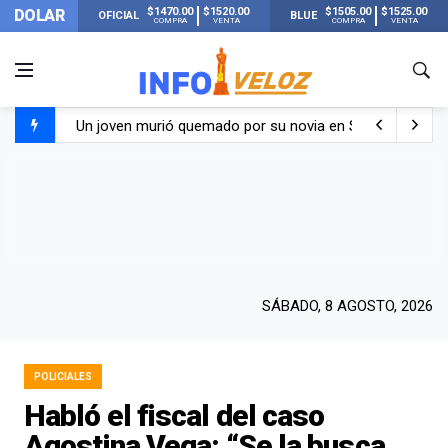
$1470.00
$1520.00
$1505.00
$1525.00
DOLAR
OFICIAL
BLUE
COMPRA
VENTA
COMPRA
VENTA
Un joven murió quemado por su novia en San Luis: pasó s
Franco Colapinto contó que le robaron durante sus vacaci
El Senado dio media sanción a la ley de Inviolabilidad de
Nueva publicación de Candela Arizaga tras el escándal
SÁBADO, 8 AGOSTO, 2026
POLICIALES
Habló el fiscal del caso
Agostina Vega: “Se la busca