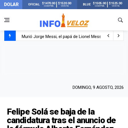
$1470.00
$1520.00
$1505.00
$1525.00
DOLAR
OFICIAL
BLUE
COMPRA
VENTA
COMPRA
VENTA
Murió Jorge Messi, el papá de Lionel Messi
Murió Jorge Messi, el hombre que acompañó a Lionel de
Los mensajes de Newell’s y el resto del mundo del fútbo
DOMINGO, 9 AGOSTO, 2026
Felipe Solá se baja de la
candidatura tras el anuncio de