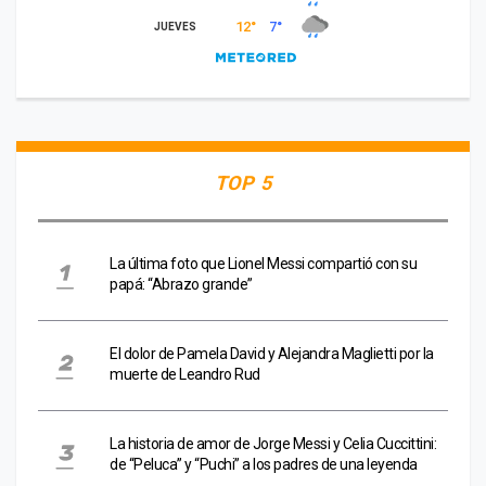
TOP 5
La última foto que Lionel Messi compartió con su
papá: “Abrazo grande”
El dolor de Pamela David y Alejandra Maglietti por la
muerte de Leandro Rud
La historia de amor de Jorge Messi y Celia Cuccittini:
de “Peluca” y “Puchi” a los padres de una leyenda