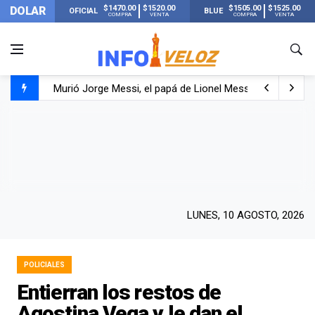
$1470.00
$1520.00
$1505.00
$1525.00
DOLAR
OFICIAL
BLUE
COMPRA
VENTA
COMPRA
VENTA
Murió Jorge Messi, el papá de Lionel Messi
Murió Jorge Messi, el hombre que acompañó a Lionel de
Los mensajes de Newell’s y el resto del mundo del fútbo
LUNES, 10 AGOSTO, 2026
POLICIALES
Entierran los restos de
Agostina Vega y le dan el