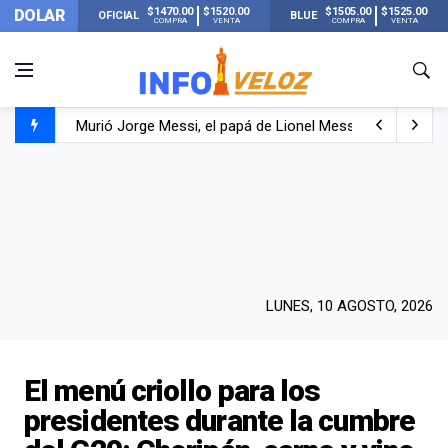
$1470.00
$1520.00
$1505.00
$1525.00
DOLAR
OFICIAL
BLUE
COMPRA
VENTA
COMPRA
VENTA
Murió Jorge Messi, el papá de Lionel Messi
Murió Jorge Messi, el hombre que acompañó a Lionel de
Los mensajes de Newell’s y el resto del mundo del fútbo
LUNES, 10 AGOSTO, 2026
El menú criollo para los
presidentes durante la cumbre