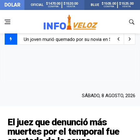
$1470.00
$1520.00
$1505.00
$1525.00
DOLAR
OFICIAL
BLUE
COMPRA
VENTA
COMPRA
VENTA
Un joven murió quemado por su novia en San Luis: pasó s
Franco Colapinto contó que le robaron durante sus vacaci
El Senado dio media sanción a la ley de Inviolabilidad de
Nueva publicación de Candela Arizaga tras el escándal
SÁBADO, 8 AGOSTO, 2026
El juez que denunció más
muertes por el temporal fue