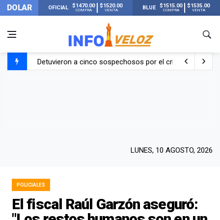
$1470.00
$1520.00
$1515.00
$1535.00
DOLAR
OFICIAL
BLUE
COMPRA
VENTA
COMPRA
VENTA
Detuvieron a cinco sospechosos por el crimen de un hom
Un fuerte terremoto de 7,4 de magnitud sorprendió a Co
La Justicia citó a Manuel Adorni para que justifique su p
¿Giro en la causa por el crimen de Julián Álvarez? Las fo
LUNES, 10 AGOSTO, 2026
POLICIALES
El fiscal Raúl Garzón aseguró:
"Los restos humanos son en un