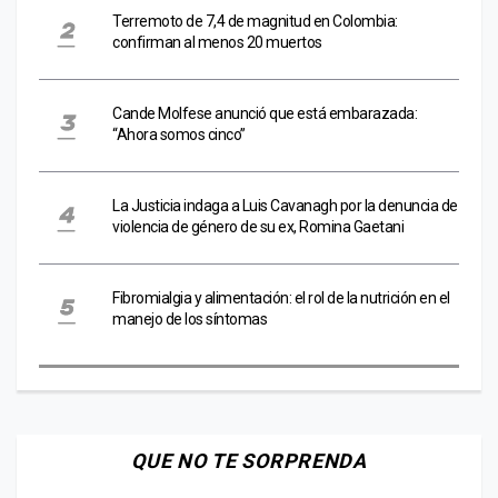
Terremoto de 7,4 de magnitud en Colombia:
confirman al menos 20 muertos
Cande Molfese anunció que está embarazada:
“Ahora somos cinco”
La Justicia indaga a Luis Cavanagh por la denuncia de
violencia de género de su ex, Romina Gaetani
Fibromialgia y alimentación: el rol de la nutrición en el
manejo de los síntomas
QUE NO TE SORPRENDA