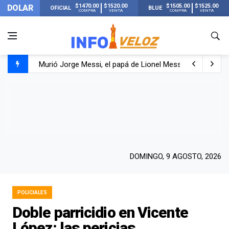
$1470.00
$1520.00
$1505.00
$1525.00
DOLAR
OFICIAL
BLUE
COMPRA
VENTA
COMPRA
VENTA
Murió Jorge Messi, el papá de Lionel Messi
Murió Jorge Messi, el hombre que acompañó a Lionel de
Los mensajes de Newell’s y el resto del mundo del fútbo
DOMINGO, 9 AGOSTO, 2026
POLICIALES
Doble parricidio en Vicente
López: las pericias