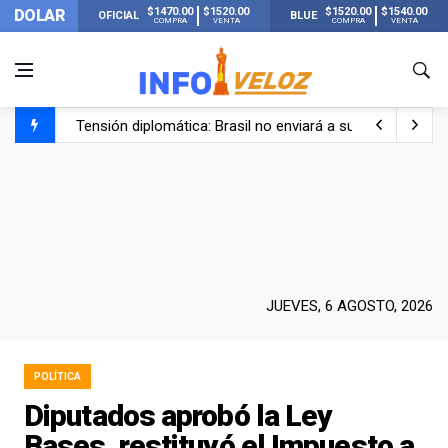
$1470.00
$1520.00
$1520.00
$1540.00
DOLAR
OFICIAL
BLUE
COMPRA
VENTA
COMPRA
VENTA
Tensión diplomática: Brasil no enviará a su embajador a Bu
Un nene de 6 años murió ahogado en una pileta de trata
El papa León XIV visitará Argentina en noviembre: estar
Liberaron a Facundo Moyano tras el incidente con Candel
JUEVES, 6 AGOSTO, 2026
POLÍTICA
Diputados aprobó la Ley
Bases, restituyó el Impuesto a