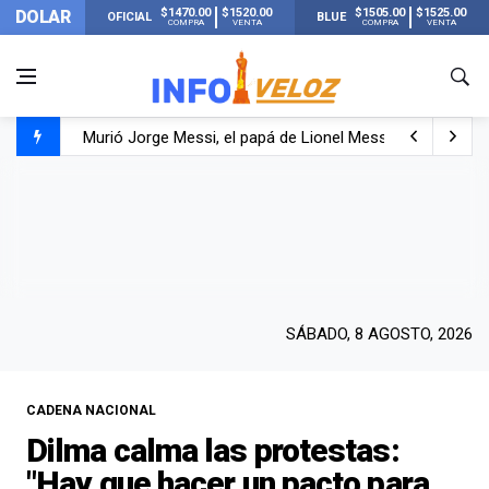
$1470.00
$1520.00
$1505.00
$1525.00
DOLAR
OFICIAL
BLUE
COMPRA
VENTA
COMPRA
VENTA
Murió Jorge Messi, el papá de Lionel Messi
Murió Jorge Messi, el hombre que acompañó a Lionel de
Los mensajes de Newell’s y el resto del mundo del fútbo
SÁBADO, 8 AGOSTO, 2026
CADENA NACIONAL
Dilma calma las protestas:
"Hay que hacer un pacto para