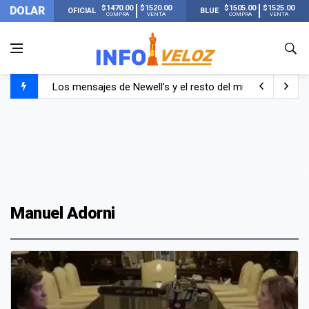
$1470.00
$1520.00
$1505.00
$1525.00
DOLAR
OFICIAL
BLUE
COMPRA
VENTA
COMPRA
VENTA
Los mensajes de Newell’s y el resto del mundo del fútbo
Murió Jorge Messi, el papá de Lionel Messi
Murió Jorge Messi, el hombre que acompañó a Lionel de
Manuel Adorni