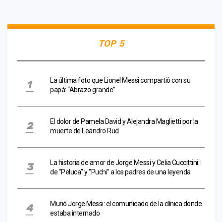
TOP 5
La última foto que Lionel Messi compartió con su
papá: “Abrazo grande”
El dolor de Pamela David y Alejandra Maglietti por la
muerte de Leandro Rud
La historia de amor de Jorge Messi y Celia Cuccittini:
de “Peluca” y “Puchi” a los padres de una leyenda
Murió Jorge Messi: el comunicado de la clínica donde
estaba internado