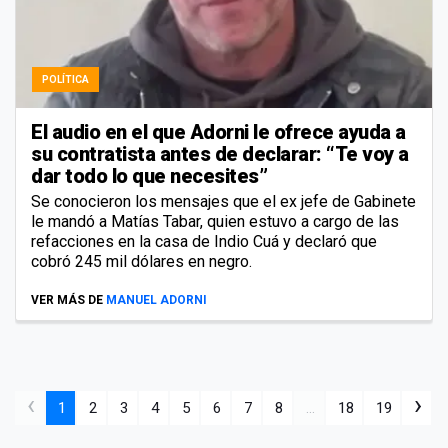
POLÍTICA
El audio en el que Adorni le ofrece ayuda a
su contratista antes de declarar: “Te voy a
dar todo lo que necesites”
Se conocieron los mensajes que el ex jefe de Gabinete
le mandó a Matías Tabar, quien estuvo a cargo de las
refacciones en la casa de Indio Cuá y declaró que
cobró 245 mil dólares en negro.
VER MÁS DE
MANUEL ADORNI
‹
›
1
2
3
4
5
6
7
8
...
18
19