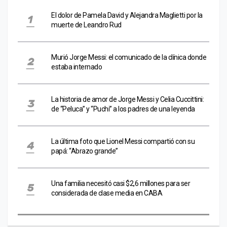
El dolor de Pamela David y Alejandra Maglietti por la
muerte de Leandro Rud
Murió Jorge Messi: el comunicado de la clínica donde
estaba internado
La historia de amor de Jorge Messi y Celia Cuccittini:
de “Peluca” y “Puchi” a los padres de una leyenda
La última foto que Lionel Messi compartió con su
papá: “Abrazo grande”
Una familia necesitó casi $2,6 millones para ser
considerada de clase media en CABA