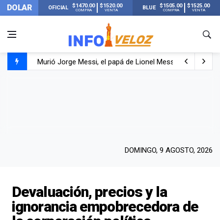
$1470.00
$1520.00
$1505.00
$1525.00
DOLAR
OFICIAL
BLUE
COMPRA
VENTA
COMPRA
VENTA
Murió Jorge Messi, el papá de Lionel Messi
Murió Jorge Messi, el hombre que acompañó a Lionel de
Los mensajes de Newell’s y el resto del mundo del fútbo
DOMINGO, 9 AGOSTO, 2026
Devaluación, precios y la
ignorancia empobrecedora de