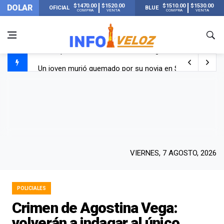
$1470.00
$1520.00
$1510.00
$1530.00
DOLAR
OFICIAL
BLUE
COMPRA
VENTA
COMPRA
VENTA
Un joven murió quemado por su novia en San Luis: pasó s
Franco Colapinto contó que le robaron durante sus vacaci
El Senado dio media sanción a la ley de Inviolabilidad de
Nueva publicación de Candela Arizaga tras el escándal
VIERNES, 7 AGOSTO, 2026
POLICIALES
Crimen de Agostina Vega:
volverán a indagar al único