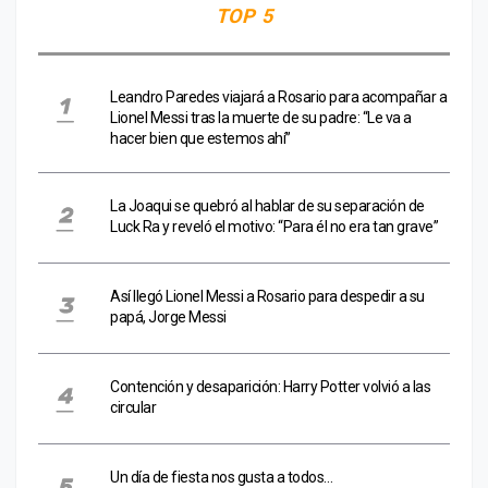
TOP 5
Leandro Paredes viajará a Rosario para acompañar a
Lionel Messi tras la muerte de su padre: “Le va a
hacer bien que estemos ahí”
La Joaqui se quebró al hablar de su separación de
Luck Ra y reveló el motivo: “Para él no era tan grave”
Así llegó Lionel Messi a Rosario para despedir a su
papá, Jorge Messi
Contención y desaparición: Harry Potter volvió a las
circular
Un día de fiesta nos gusta a todos…