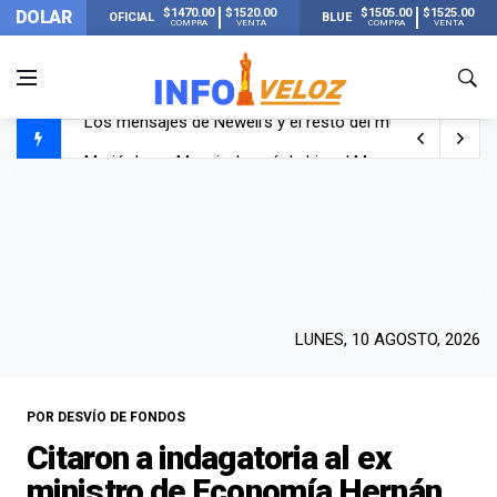
$1470.00
$1520.00
$1505.00
$1525.00
DOLAR
OFICIAL
BLUE
COMPRA
VENTA
COMPRA
VENTA
Murió Jorge Messi, el papá de Lionel Messi
Murió Jorge Messi, el hombre que acompañó a Lionel de
Los mensajes de Newell’s y el resto del mundo del fútbo
LUNES, 10 AGOSTO, 2026
POR DESVÍO DE FONDOS
Citaron a indagatoria al ex
ministro de Economía Hernán