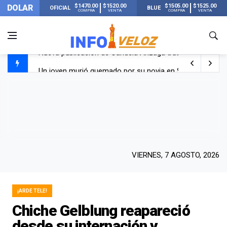
$1470.00
$1520.00
$1505.00
$1525.00
DOLAR
OFICIAL
BLUE
COMPRA
VENTA
COMPRA
VENTA
Un joven murió quemado por su novia en San Luis: pasó s
Franco Colapinto contó que le robaron durante sus vacaci
El Senado dio media sanción a la ley de Inviolabilidad de
Nueva publicación de Candela Arizaga tras el escándal
VIERNES, 7 AGOSTO, 2026
¡ARDE TELE!
Chiche Gelblung reapareció
desde su internación y