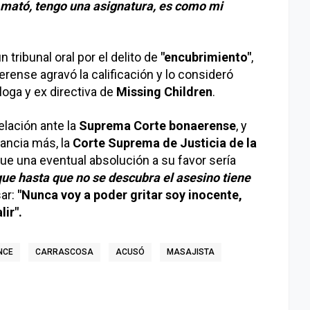
a mató, tengo una asignatura, es como mi
tribunal oral por el delito de
"encubrimiento"
,
rense agravó la calificación y lo consideró
loga y ex directiva de
Missing Children
.
elación ante la
Suprema Corte bonaerense
, y
tancia más, la
Corte Suprema de Justicia de la
e una eventual absolución a su favor sería
rque hasta que no se descubra el asesino tiene
ar:
"Nunca voy a poder gritar soy inocente,
ir".
NCE
CARRASCOSA
ACUSÓ
MASAJISTA