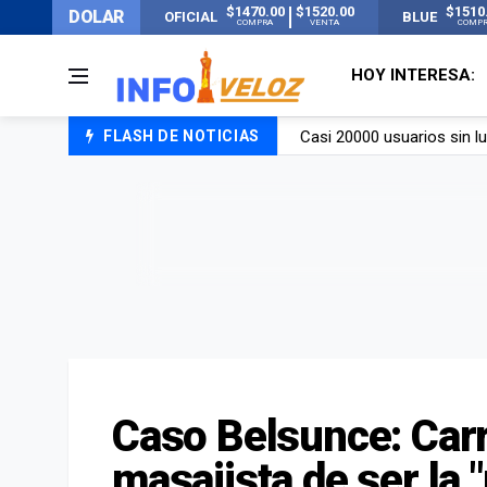
$1470.00
$1520.00
$1510
DOLAR
OFICIAL
BLUE
COMPRA
VENTA
COMP
HOY INTERESA:
FLASH DE NOTICIAS
Candela Arizaga rompió el
La ANMAT prohibió dos c
La oposición marcha al Co
Casi 20000 usuarios sin l
Caso Belsunce: Carr
masajista de ser la 