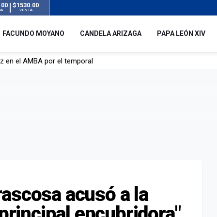
.00
$1530.00
RA
VENTA
FACUNDO MOYANO
CANDELA ARIZAGA
PAPA LEÓN XIV
 silencio tras el incidente con Facundo Moyano: “Tengo errores com
remas para dolores musculares de una conocida marca
ngreso contra el Gobierno por su proyecto para modificar la ley de 
uz en el AMBA por el temporal
ascosa acusó a la
"principal encubridora"