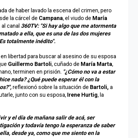
tada de haber lavado la escena del crimen, pero
esde la cárcel de
Campana
, el viudo de
María
 al canal
360TV: "Si hay algo que me atormenta
 matado a ella, que es una de las dos mujeres
Es totalmente inédito".
 en libertad para buscar al asesino de su esposa
que
Guillermo Bartoli
, cuñado de
María Marta
,
mano, terminen en prisión.
"¿Cómo no va a estar
 hice nada? ¿Qué puede esperar él con la
os?",
reflexionó sobre la situación de
Bartoli,
a
utarle, junto con su esposa,
Irene Hurtig
, la
vir y el día de mañana salir de acá, ser
stigación y todavía tengo la esperanza de saber
ella, desde ya, como que me siento en la