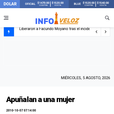
$1470.00
$1520.00
$1520.00
$1540.00
DOLAR
OFICIAL
BLUE
COMPRA
VENTA
COMPRA
VENTA
Liberaron a Facundo Moyano tras el incidente con Candel
Tensión diplomática: Brasil no enviará a su embajador a Bu
Un nene de 6 años murió ahogado en una pileta de trata
El papa León XIV visitará Argentina en noviembre: estar
MIÉRCOLES, 5 AGOSTO, 2026
Apuñalan a una mujer
2010-10-07 07:14:00