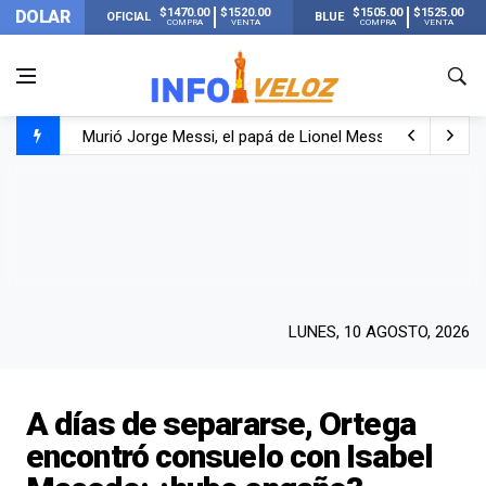
$1470.00
$1520.00
$1505.00
$1525.00
DOLAR
OFICIAL
BLUE
COMPRA
VENTA
COMPRA
VENTA
Murió Jorge Messi, el papá de Lionel Messi
Murió Jorge Messi, el hombre que acompañó a Lionel de
Los mensajes de Newell’s y el resto del mundo del fútbo
LUNES, 10 AGOSTO, 2026
A días de separarse, Ortega
encontró consuelo con Isabel