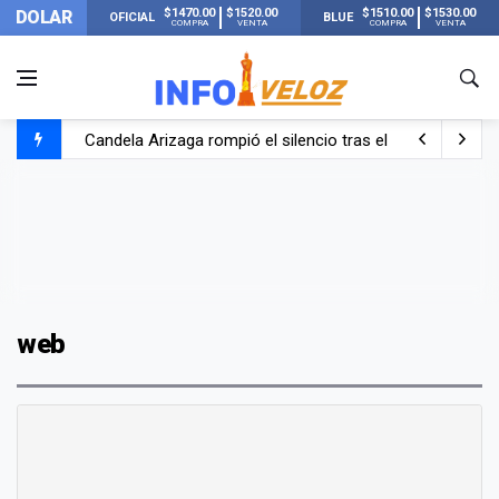
$1470.00
$1520.00
$1510.00
$1530.00
DOLAR
OFICIAL
BLUE
COMPRA
VENTA
COMPRA
VENTA
Candela Arizaga rompió el silencio tras el incidente c
La ANMAT prohibió dos cremas para dolores musculare
La oposición marcha al Congreso contra el Gobierno por 
Casi 20000 usuarios sin luz en el AMBA por el temporal
web