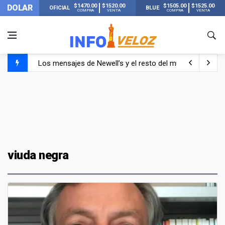
$1470.00
$1520.00
$1505.00
$1525.00
DOLAR
OFICIAL
BLUE
COMPRA
VENTA
COMPRA
VENTA
Los mensajes de Newell’s y el resto del mundo del fútbo
Murió Jorge Messi, el papá de Lionel Messi
Murió Jorge Messi, el hombre que acompañó a Lionel de
viuda negra