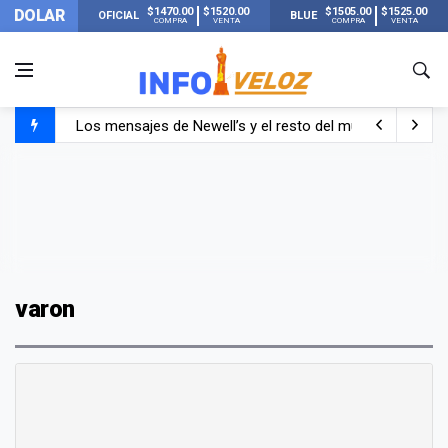
$1470.00
$1520.00
$1505.00
$1525.00
DOLAR
OFICIAL
BLUE
COMPRA
VENTA
COMPRA
VENTA
Los mensajes de Newell’s y el resto del mundo del fútbo
Murió Jorge Messi, el papá de Lionel Messi
Murió Jorge Messi, el hombre que acompañó a Lionel de
varon