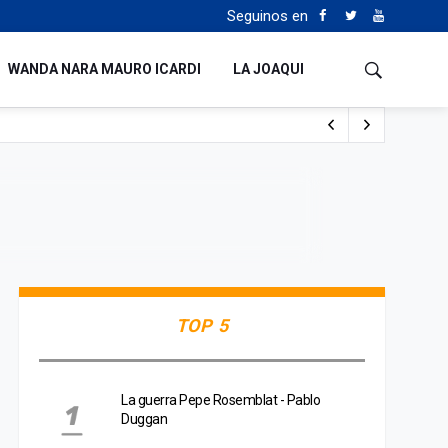
Seguinos en
WANDA NARA MAURO ICARDI
LA JOAQUI
 Milei y Lula da Silva
uén
TOP 5
La guerra Pepe Rosemblat - Pablo
Duggan