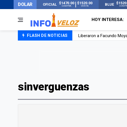
$1470.00
$1520.00
$1520
DOLAR
OFICIAL
BLUE
COMPRA
VENTA
COMP
HOY INTERESA:
Liberaron a Facundo Moyan
FLASH DE NOTICIAS
Tensión diplomática: Brasi
Un nene de 6 años murió a
El papa León XIV visitará
sinverguenzas