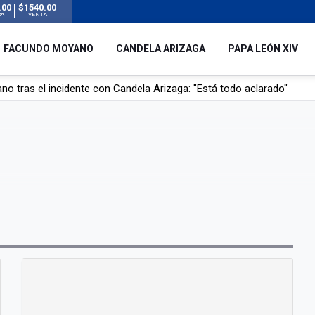
.00
$1540.00
RA
VENTA
FACUNDO MOYANO
CANDELA ARIZAGA
PAPA LEÓN XIV
o tras el incidente con Candela Arizaga: "Está todo aclarado"
l no enviará a su embajador a Buenos Aires tras el conflicto de Javier
hogado en una pileta de tratamiento de líquidos cloacales en Neuq
 Argentina en noviembre: estará en Buenos Aires, Luján y Córdoba