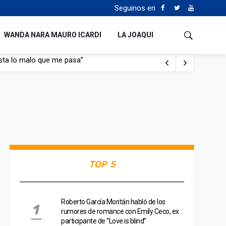
Seguinos en
WANDA NARA MAURO ICARDI
LA JOAQUI
con nafta y prendido fuego
e lo adueñaron lo disfruten”
de Manejo del Fuego
sta lo malo que me pasa”
TOP 5
Roberto García Moritán habló de los
rumores de romance con Emily Ceco, ex
participante de “Love is blind”