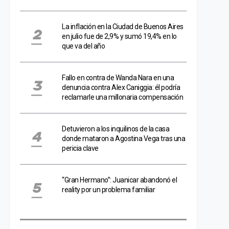
La inflación en la Ciudad de Buenos Aires
en julio fue de 2,9% y sumó 19,4% en lo
que va del año
Fallo en contra de Wanda Nara en una
denuncia contra Alex Caniggia: él podría
reclamarle una millonaria compensación
Detuvieron a los inquilinos de la casa
donde mataron a Agostina Vega tras una
pericia clave
“Gran Hermano”: Juanicar abandonó el
reality por un problema familiar