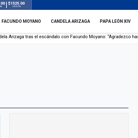
.00
$1525.00
RA
VENTA
FACUNDO MOYANO
CANDELA ARIZAGA
PAPA LEÓN XIV
r su novia en San Luis: pasó seis días de agonía tras ser rociado 
 le robaron durante sus vacaciones en Italia: “Espero que los que s
n a la ley de Inviolabilidad de la Propiedad Privada, sin el capítulo 
dela Arizaga tras el escándalo con Facundo Moyano: “Agradezco ha