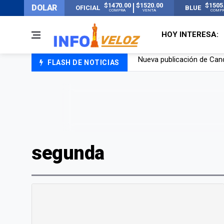
$1470.00
$1520.00
$1505
DOLAR
OFICIAL
BLUE
COMPRA
VENTA
COMP
HOY INTERESA:
FLASH DE NOTICIAS
Un joven murió quemado po
Franco Colapinto contó que
El Senado dio media sanció
Nueva publicación de Can
segunda