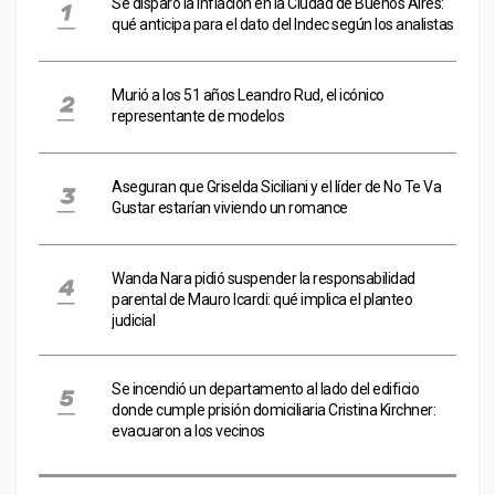
Se disparó la inflación en la Ciudad de Buenos Aires:
qué anticipa para el dato del Indec según los analistas
Murió a los 51 años Leandro Rud, el icónico
representante de modelos
Aseguran que Griselda Siciliani y el líder de No Te Va
Gustar estarían viviendo un romance
Wanda Nara pidió suspender la responsabilidad
parental de Mauro Icardi: qué implica el planteo
judicial
Se incendió un departamento al lado del edificio
donde cumple prisión domiciliaria Cristina Kirchner:
evacuaron a los vecinos