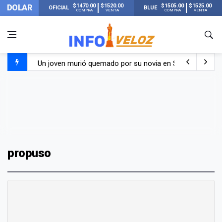
$1470.00
$1520.00
$1505.00
$1525.00
DOLAR
OFICIAL
BLUE
COMPRA
VENTA
COMPRA
VENTA
Un joven murió quemado por su novia en San Luis: pasó s
Franco Colapinto contó que le robaron durante sus vacaci
El Senado dio media sanción a la ley de Inviolabilidad de
Nueva publicación de Candela Arizaga tras el escándal
propuso