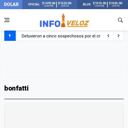
$1470.00
$1520.00
$1515.00
$1535.00
DOLAR
OFICIAL
BLUE
COMPRA
VENTA
COMPRA
VENTA
Detuvieron a cinco sospechosos por el crimen de un hom
Un fuerte terremoto de 7,4 de magnitud sorprendió a Co
La Justicia citó a Manuel Adorni para que justifique su p
¿Giro en la causa por el crimen de Julián Álvarez? Las fo
bonfatti