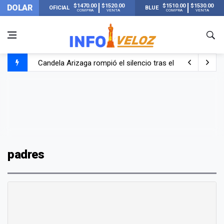
$1470.00
$1520.00
$1510.00
$1530.00
DOLAR
OFICIAL
BLUE
COMPRA
VENTA
COMPRA
VENTA
Candela Arizaga rompió el silencio tras el incidente c
La ANMAT prohibió dos cremas para dolores musculare
La oposición marcha al Congreso contra el Gobierno por 
Casi 20000 usuarios sin luz en el AMBA por el temporal
padres