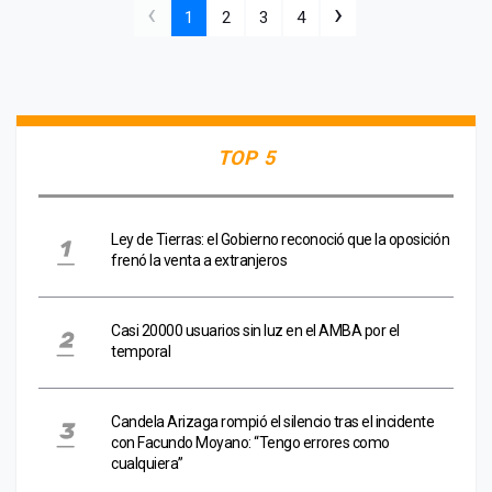
‹
›
1
2
3
4
TOP 5
Ley de Tierras: el Gobierno reconoció que la oposición
frenó la venta a extranjeros
Casi 20000 usuarios sin luz en el AMBA por el
temporal
Candela Arizaga rompió el silencio tras el incidente
con Facundo Moyano: “Tengo errores como
cualquiera”