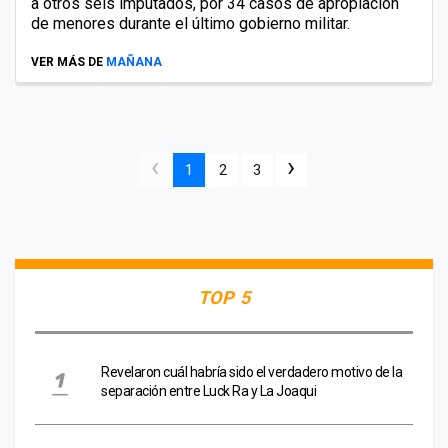
a otros seis imputados, por 34 casos de apropiación
de menores durante el último gobierno militar.
VER MÁS DE
MAÑANA
‹
›
1
2
3
TOP 5
Revelaron cuál habría sido el verdadero motivo de la
separación entre Luck Ra y La Joaqui