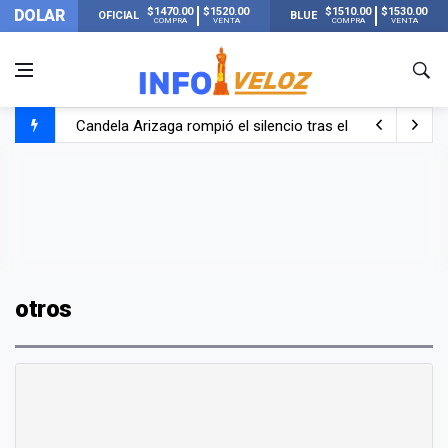
$1470.00
$1520.00
$1510.00
$1530.00
DOLAR
OFICIAL
BLUE
COMPRA
VENTA
COMPRA
VENTA
Candela Arizaga rompió el silencio tras el incidente c
La ANMAT prohibió dos cremas para dolores musculare
La oposición marcha al Congreso contra el Gobierno por 
Casi 20000 usuarios sin luz en el AMBA por el temporal
otros