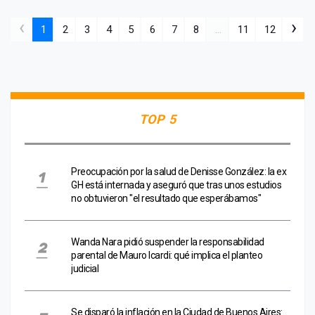
‹
›
1
2
3
4
5
6
7
8
...
11
12
TOP 5
Preocupación por la salud de Denisse González: la ex
GH está internada y aseguró que tras unos estudios
no obtuvieron "el resultado que esperábamos"
Wanda Nara pidió suspender la responsabilidad
parental de Mauro Icardi: qué implica el planteo
judicial
Se disparó la inflación en la Ciudad de Buenos Aires: