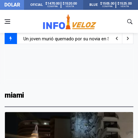
$1470.00
$1520.00
$1505.00
$1525.00
DOLAR
OFICIAL
BLUE
COMPRA
VENTA
COMPRA
VENTA
Un joven murió quemado por su novia en San Luis: pasó s
Franco Colapinto contó que le robaron durante sus vacaci
El Senado dio media sanción a la ley de Inviolabilidad de
Nueva publicación de Candela Arizaga tras el escándal
miami