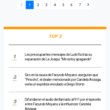
‹
›
1
2
3
4
5
6
7
TOP 5
Los preocupantes mensajes de Luck Ra tras su
separación de La Joaqui: “Me estoy apagando”
Giro en la causa de Facundo Moyano: aseguran que
"Pinocho", el dealer mencionado por Candela Arizaga,
sería un expolicía vinculado a Diego Storto
Difundieron el audio del llamado al 911 por el episodio
entre Facundo Moyano y la influencer Candela
Arizaga