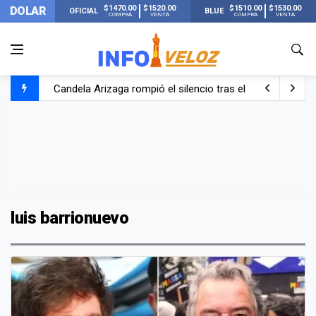
$1470.00
$1520.00
$1510.00
$1530.00
DOLAR
OFICIAL
BLUE
COMPRA
VENTA
COMPRA
VENTA
Candela Arizaga rompió el silencio tras el incidente c
La ANMAT prohibió dos cremas para dolores musculare
La oposición marcha al Congreso contra el Gobierno por 
Casi 20000 usuarios sin luz en el AMBA por el temporal
luis barrionuevo