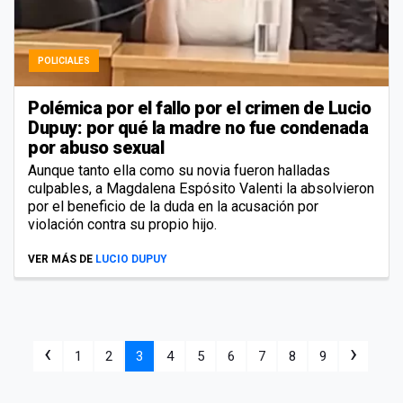
POLICIALES
Polémica por el fallo por el crimen de Lucio
Dupuy: por qué la madre no fue condenada
por abuso sexual
Aunque tanto ella como su novia fueron halladas
culpables, a Magdalena Espósito Valenti la absolvieron
por el beneficio de la duda en la acusación por
violación contra su propio hijo.
VER MÁS DE
LUCIO DUPUY
‹
›
1
2
3
4
5
6
7
8
9