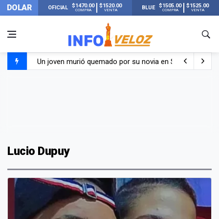
$1470.00
$1520.00
$1505.00
$1525.00
DOLAR
OFICIAL
BLUE
COMPRA
VENTA
COMPRA
VENTA
Un joven murió quemado por su novia en San Luis: pasó s
Franco Colapinto contó que le robaron durante sus vacaci
El Senado dio media sanción a la ley de Inviolabilidad de
Nueva publicación de Candela Arizaga tras el escándal
Lucio Dupuy