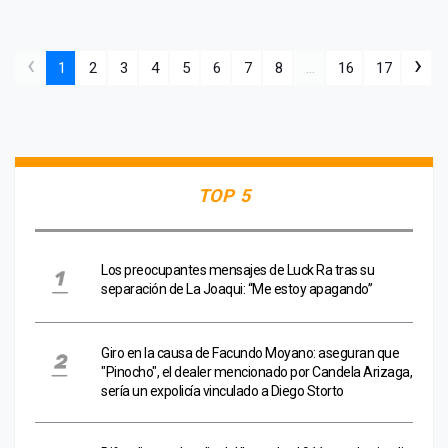
‹
›
1
2
3
4
5
6
7
8
...
16
17
TOP 5
Los preocupantes mensajes de Luck Ra tras su
separación de La Joaqui: “Me estoy apagando”
Giro en la causa de Facundo Moyano: aseguran que
"Pinocho", el dealer mencionado por Candela Arizaga,
sería un expolicía vinculado a Diego Storto