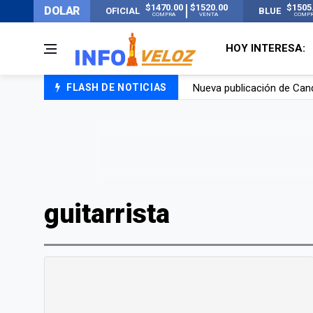
$1470.00
$1520.00
$1505
DOLAR
OFICIAL
BLUE
COMPRA
VENTA
COMP
HOY INTERESA:
Nueva publicación de Can
FLASH DE NOTICIAS
Un joven murió quemado po
Franco Colapinto contó que
El Senado dio media sanció
guitarrista