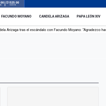
.00
$1525.00
RA
VENTA
FACUNDO MOYANO
CANDELA ARIZAGA
PAPA LEÓN XIV
dela Arizaga tras el escándalo con Facundo Moyano: “Agradezco ha
r su novia en San Luis: pasó seis días de agonía tras ser rociado 
 le robaron durante sus vacaciones en Italia: “Espero que los que s
n a la ley de Inviolabilidad de la Propiedad Privada, sin el capítulo 