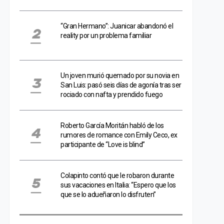
“Gran Hermano”: Juanicar abandonó el
reality por un problema familiar
Un joven murió quemado por su novia en
San Luis: pasó seis días de agonía tras ser
rociado con nafta y prendido fuego
Roberto García Moritán habló de los
rumores de romance con Emily Ceco, ex
participante de “Love is blind”
Colapinto contó que le robaron durante
sus vacaciones en Italia: “Espero que los
que se lo adueñaron lo disfruten”