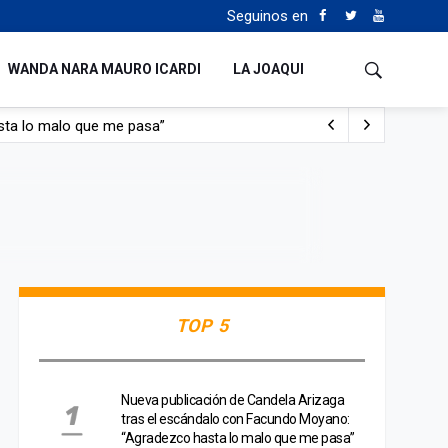
Seguinos en
WANDA NARA MAURO ICARDI
LA JOAQUI
sta lo malo que me pasa”
con nafta y prendido fuego
e lo adueñaron lo disfruten”
de Manejo del Fuego
TOP 5
Nueva publicación de Candela Arizaga
tras el escándalo con Facundo Moyano:
“Agradezco hasta lo malo que me pasa”