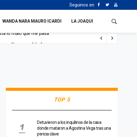
Seguinos en
WANDA NARA MAURO ICARDI
LA JOAQUI
con nafta y prendido fuego
e lo adueñaron lo disfruten”
de Manejo del Fuego
sta lo malo que me pasa”
TOP 5
Detuvieron a los inquilinos de la casa
donde mataron a Agostina Vega tras una
pericia clave