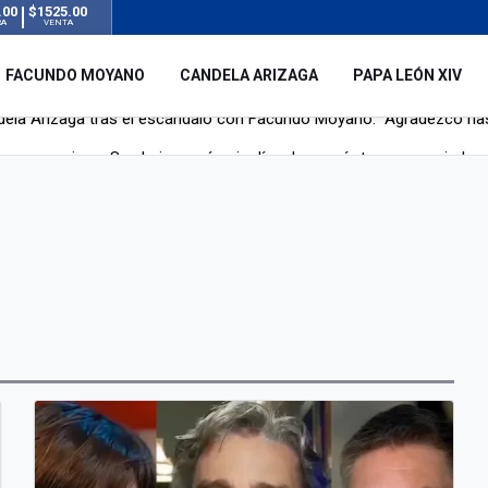
.00
$1525.00
RA
VENTA
FACUNDO MOYANO
CANDELA ARIZAGA
PAPA LEÓN XIV
r su novia en San Luis: pasó seis días de agonía tras ser rociado 
 le robaron durante sus vacaciones en Italia: “Espero que los que s
n a la ley de Inviolabilidad de la Propiedad Privada, sin el capítulo 
dela Arizaga tras el escándalo con Facundo Moyano: “Agradezco ha