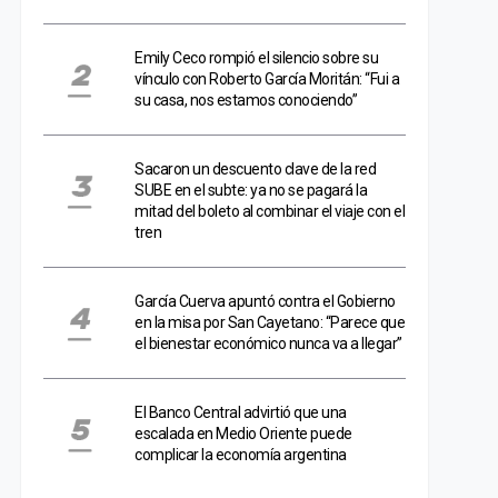
Emily Ceco rompió el silencio sobre su
vínculo con Roberto García Moritán: “Fui a
su casa, nos estamos conociendo”
Sacaron un descuento clave de la red
SUBE en el subte: ya no se pagará la
mitad del boleto al combinar el viaje con el
tren
García Cuerva apuntó contra el Gobierno
en la misa por San Cayetano: “Parece que
el bienestar económico nunca va a llegar”
El Banco Central advirtió que una
escalada en Medio Oriente puede
complicar la economía argentina