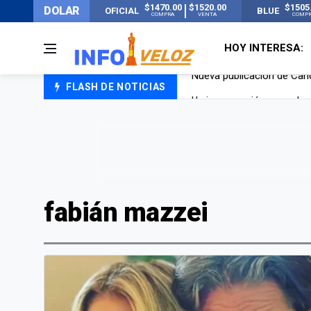
$1470.00
$1520.00
$1505
DOLAR
OFICIAL
BLUE
COMPRA
VENTA
COMP
HOY INTERESA:
FLASH DE NOTICIAS
Un joven murió quemado po
Franco Colapinto contó que
El Senado dio media sanció
Nueva publicación de Can
fabián mazzei