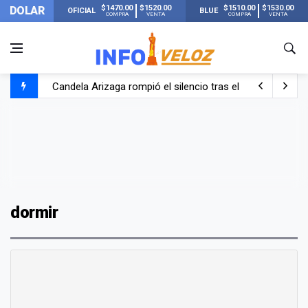
$1470.00
$1520.00
$1510.00
$1530.00
DOLAR
OFICIAL
BLUE
COMPRA
VENTA
COMPRA
VENTA
Candela Arizaga rompió el silencio tras el incidente c
La ANMAT prohibió dos cremas para dolores musculare
La oposición marcha al Congreso contra el Gobierno por 
Casi 20000 usuarios sin luz en el AMBA por el temporal
dormir