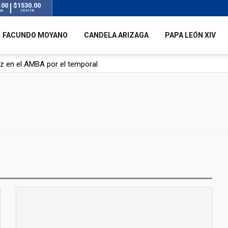
.00
$1530.00
RA
VENTA
FACUNDO MOYANO
CANDELA ARIZAGA
PAPA LEÓN XIV
uz en el AMBA por el temporal
 silencio tras el incidente con Facundo Moyano: “Tengo errores com
remas para dolores musculares de una conocida marca
ngreso contra el Gobierno por su proyecto para modificar la ley de 