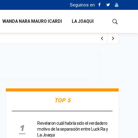
Seguinos en
WANDA NARA MAURO ICARDI
LA JOAQUI
o cualquiera”
Tierras
TOP 5
Revelaron cuál habría sido el verdadero
motivo de la separación entre Luck Ra y
La Joaqui