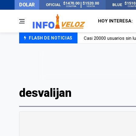
$1470.00
$1520.00
$1510
DOLAR
OFICIAL
BLUE
COMPRA
VENTA
COMP
HOY INTERESA:
Casi 20000 usuarios sin l
FLASH DE NOTICIAS
Candela Arizaga rompió el
La ANMAT prohibió dos c
La oposición marcha al Co
desvalijan