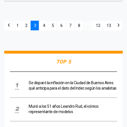
‹
›
1
2
3
4
5
6
7
8
...
12
13
TOP 5
Se disparó la inflación en la Ciudad de Buenos Aires:
qué anticipa para el dato del Indec según los analistas
Murió a los 51 años Leandro Rud, el icónico
representante de modelos