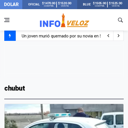
$1470.00
$1520.00
$1505.00
$1525.00
DOLAR
OFICIAL
BLUE
COMPRA
VENTA
COMPRA
VENTA
Un joven murió quemado por su novia en San Luis: pasó s
Franco Colapinto contó que le robaron durante sus vacaci
El Senado dio media sanción a la ley de Inviolabilidad de
Nueva publicación de Candela Arizaga tras el escándal
chubut