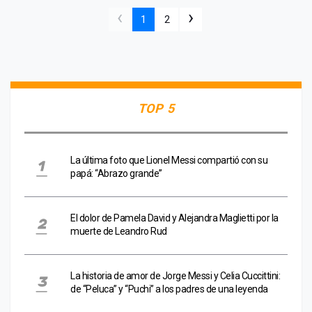
‹
›
1
2
TOP 5
La última foto que Lionel Messi compartió con su
papá: “Abrazo grande”
El dolor de Pamela David y Alejandra Maglietti por la
muerte de Leandro Rud
La historia de amor de Jorge Messi y Celia Cuccittini:
de “Peluca” y “Puchi” a los padres de una leyenda