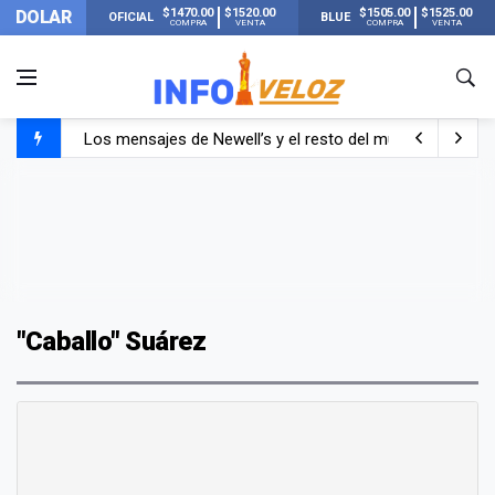
$1470.00
$1520.00
$1505.00
$1525.00
DOLAR
OFICIAL
BLUE
COMPRA
VENTA
COMPRA
VENTA
Los mensajes de Newell’s y el resto del mundo del fútbo
Murió Jorge Messi, el papá de Lionel Messi
Murió Jorge Messi, el hombre que acompañó a Lionel de
"Caballo" Suárez