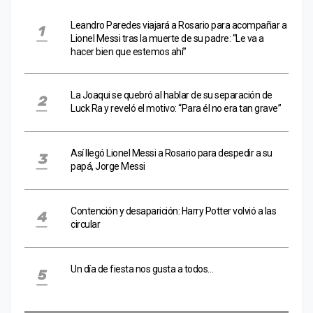
Leandro Paredes viajará a Rosario para acompañar a
Lionel Messi tras la muerte de su padre: “Le va a
hacer bien que estemos ahí”
La Joaqui se quebró al hablar de su separación de
Luck Ra y reveló el motivo: “Para él no era tan grave”
Así llegó Lionel Messi a Rosario para despedir a su
papá, Jorge Messi
Contención y desaparición: Harry Potter volvió a las
circular
Un día de fiesta nos gusta a todos…