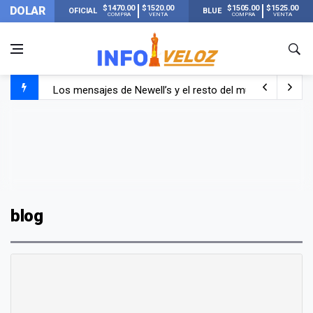
$1470.00
$1520.00
$1505.00
$1525.00
DOLAR
OFICIAL
BLUE
COMPRA
VENTA
COMPRA
VENTA
Los mensajes de Newell’s y el resto del mundo del fútbo
Murió Jorge Messi, el papá de Lionel Messi
Murió Jorge Messi, el hombre que acompañó a Lionel de
blog