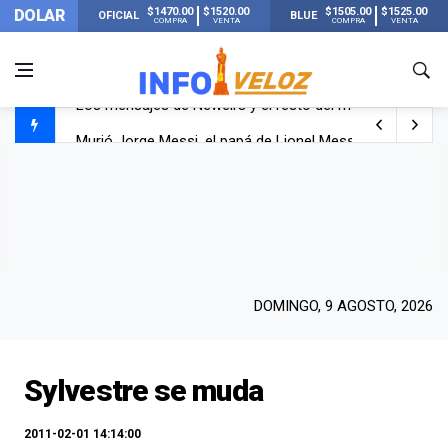
$1470.00
$1520.00
$1505.00
$1525.00
DOLAR
OFICIAL
BLUE
COMPRA
VENTA
COMPRA
VENTA
Murió Jorge Messi, el papá de Lionel Messi
Murió Jorge Messi, el hombre que acompañó a Lionel de
Los mensajes de Newell’s y el resto del mundo del fútbo
DOMINGO, 9 AGOSTO, 2026
Sylvestre se muda
2011-02-01 14:14:00