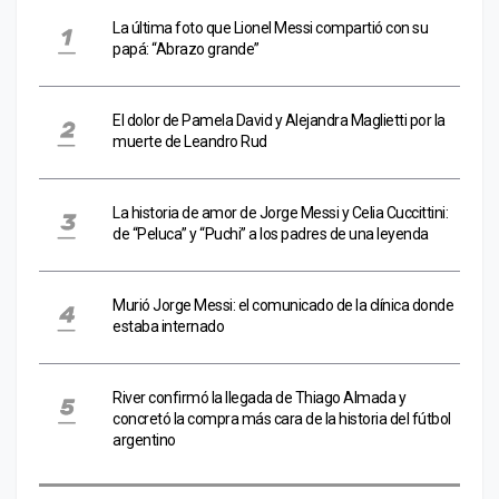
La última foto que Lionel Messi compartió con su
papá: “Abrazo grande”
El dolor de Pamela David y Alejandra Maglietti por la
muerte de Leandro Rud
La historia de amor de Jorge Messi y Celia Cuccittini:
de “Peluca” y “Puchi” a los padres de una leyenda
Murió Jorge Messi: el comunicado de la clínica donde
estaba internado
River confirmó la llegada de Thiago Almada y
concretó la compra más cara de la historia del fútbol
argentino