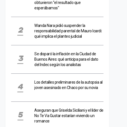
obtuvieron "el resultado que
esperábamos"
Wanda Nara pidió suspender la
responsabilidad parental de Mauro Icardi:
qué implica el planteo judicial
Se disparó la inflación en la Ciudad de
Buenos Aires: qué anticipa para el dato
del Indec según los analistas
Los detalles preliminares de la autopsia al
joven asesinado en Chaco por su novia
Aseguran que Griselda Siciliani y el líder de
No Te Va Gustar estarían viviendo un
romance