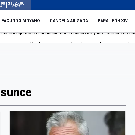
.00
$1525.00
RA
VENTA
FACUNDO MOYANO
CANDELA ARIZAGA
PAPA LEÓN XIV
r su novia en San Luis: pasó seis días de agonía tras ser rociado 
 le robaron durante sus vacaciones en Italia: “Espero que los que s
n a la ley de Inviolabilidad de la Propiedad Privada, sin el capítulo 
dela Arizaga tras el escándalo con Facundo Moyano: “Agradezco ha
lsunce