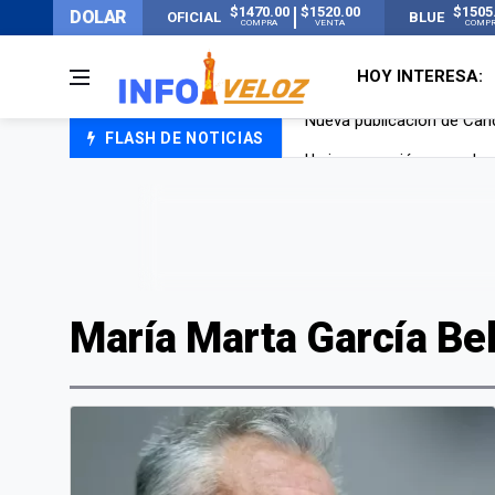
$1470.00
$1520.00
$1505
DOLAR
OFICIAL
BLUE
COMPRA
VENTA
COMP
HOY INTERESA:
FLASH DE NOTICIAS
Un joven murió quemado po
Franco Colapinto contó que
El Senado dio media sanció
Nueva publicación de Can
María Marta García Be