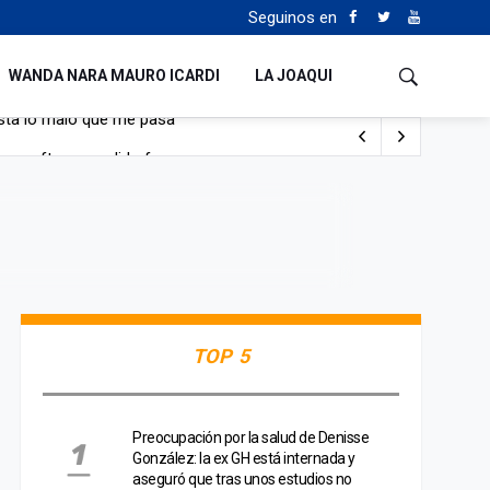
Seguinos en
WANDA NARA MAURO ICARDI
LA JOAQUI
con nafta y prendido fuego
e lo adueñaron lo disfruten”
de Manejo del Fuego
sta lo malo que me pasa”
TOP 5
Preocupación por la salud de Denisse
González: la ex GH está internada y
aseguró que tras unos estudios no