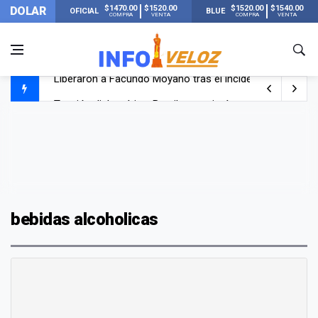
$1470.00
$1520.00
$1520.00
$1540.00
DOLAR
OFICIAL
BLUE
COMPRA
VENTA
COMPRA
VENTA
Liberaron a Facundo Moyano tras el incidente con Candel
Tensión diplomática: Brasil no enviará a su embajador a Bu
Un nene de 6 años murió ahogado en una pileta de trata
El papa León XIV visitará Argentina en noviembre: estar
bebidas alcoholicas