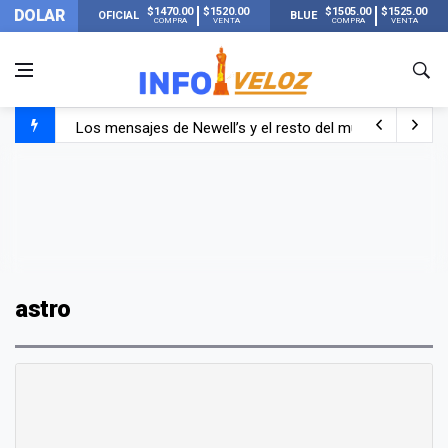
$1470.00
$1520.00
$1505.00
$1525.00
DOLAR
OFICIAL
BLUE
COMPRA
VENTA
COMPRA
VENTA
Los mensajes de Newell’s y el resto del mundo del fútbo
Murió Jorge Messi, el papá de Lionel Messi
Murió Jorge Messi, el hombre que acompañó a Lionel de
astro