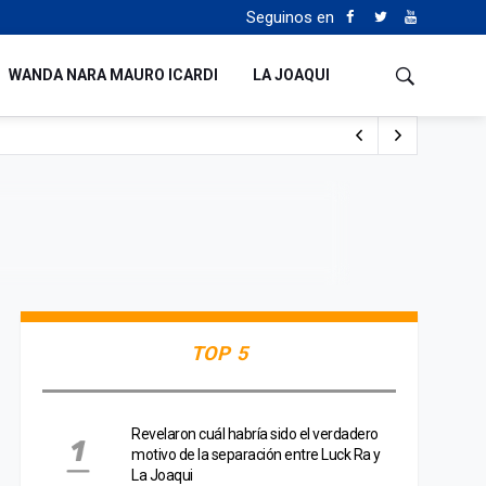
Seguinos en
WANDA NARA MAURO ICARDI
LA JOAQUI
o cualquiera”
Tierras
TOP 5
Revelaron cuál habría sido el verdadero
motivo de la separación entre Luck Ra y
La Joaqui