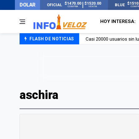
$1470.00
$1520.00
$1510
DOLAR
OFICIAL
BLUE
COMPRA
VENTA
COMP
HOY INTERESA:
Casi 20000 usuarios sin l
FLASH DE NOTICIAS
Candela Arizaga rompió el
La ANMAT prohibió dos c
La oposición marcha al Co
aschira