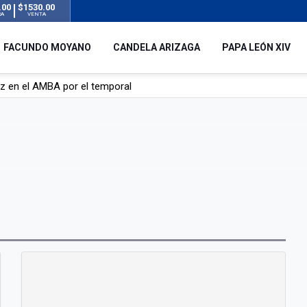
.00
$1530.00
RA
VENTA
FACUNDO MOYANO
CANDELA ARIZAGA
PAPA LEÓN XIV
uz en el AMBA por el temporal
 silencio tras el incidente con Facundo Moyano: “Tengo errores com
remas para dolores musculares de una conocida marca
ngreso contra el Gobierno por su proyecto para modificar la ley de 